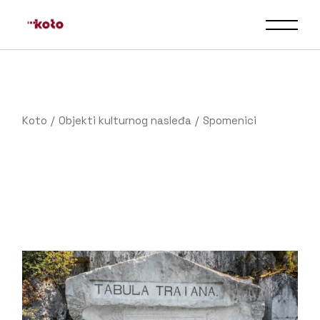
Пређи
на
садржај
Objekti kulturnog nasleđa
Spomenici