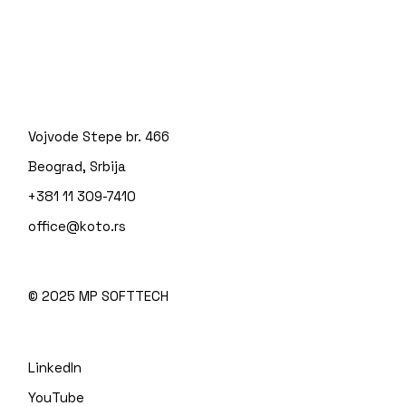
Vojvode Stepe br. 466
Beograd, Srbija
+381 11 309-7410
office@koto.rs
© 2025
MP SOFTTECH
LinkedIn
YouTube